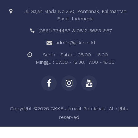
Jl. Gajah Mada No.250, Pontianak, Kalimantan
Barat, Indonesia
(0561) 734487 & 0812-5683-867
admin@gkkb.or.id
Senin - Sabtu : 08.00 - 16.00
Minggu : 07.30 - 12.30, 17.00 - 18.30
Copyright ©
2026 GKKB Jemaat Pontianak | All rights
reserved