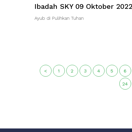
Ibadah SKY 09 Oktober 202
Ayub di Pulihkan Tuhan
<
1
2
3
4
5
6
24