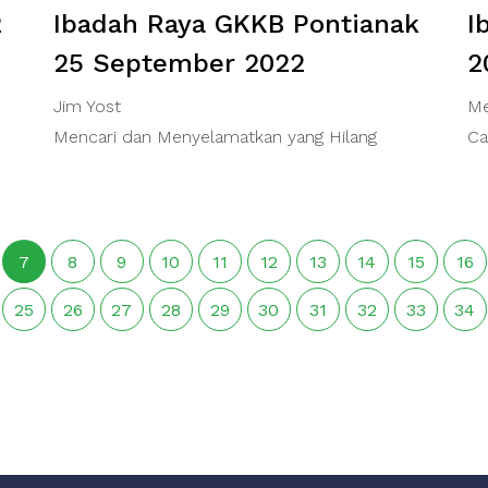
2
Ibadah Raya GKKB Pontianak
I
25 September 2022
2
Jim Yost
Me
Mencari dan Menyelamatkan yang Hilang
Ca
7
8
9
10
11
12
13
14
15
16
25
26
27
28
29
30
31
32
33
34