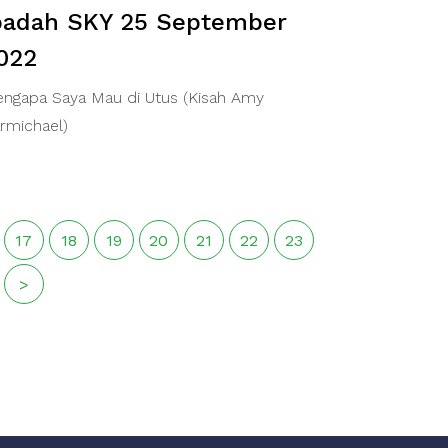
badah SKY 25 September
022
ngapa Saya Mau di Utus (Kisah Amy
rmichael)
17
18
19
20
21
22
23
>